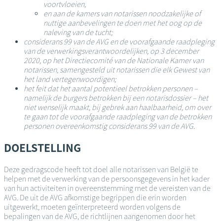
voortvloeien,
en aan de kamers van notarissen noodzakelijke of
nuttige aanbevelingen te doen met het oog op de
naleving van de tucht;
considerans 99 van de AVG en de voorafgaande raadpleging
van de verwerkingsverantwoordelijken, op 3 december
2020, op het Directiecomité van de Nationale Kamer van
notarissen, samengesteld uit notarissen die elk Gewest van
het land vertegenwoordigen;
het feit dat het aantal potentieel betrokken personen –
namelijk de burgers betrokken bij een notarisdossier – het
niet wenselijk maakt, bij gebrek aan haalbaarheid, om over
te gaan tot de voorafgaande raadpleging van de betrokken
personen overeenkomstig considerans 99 van de AVG.
DOELSTELLING
Deze gedragscode heeft tot doel alle notarissen van België te
helpen met de verwerking van de persoonsgegevens in het kader
van hun activiteiten in overeenstemming met de vereisten van de
AVG. De uit de AVG afkomstige begrippen die erin worden
uitgewerkt, moeten geïnterpreteerd worden volgens de
bepalingen van de AVG, de richtlijnen aangenomen door het