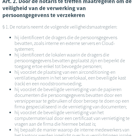
Art. 2. Door de notaris te treffen maatregelen om de
veiligheid van de verwerking van
persoonsgegevens te verzekeren
§ 1. De notaris neemt de volgende veiligheidsmaatregelen:
hij identificeert de dragers die de persoonsgegevens
bevatten, zoals interne en externe servers en Cloud-
systemen;
hij identificeert de lokalen waarin de dragers die
persoonsgegevens bevatten geplaatst zijn en beperkt de
toegang ertoe enkel tot bevoegde personen;
hij voorziet de plaatsing van een airconditioning-en
ventilatiesysteem in het serverlokaal, een beveiligde kast
(rack) en een noodstroomvoeding;
hij voorziet de beveiligde vernietiging van de papieren
documenten die persoonsgegevens bevatten door een
versnipperaar te gebruiken of door beroep te doen op een
firma gespecialiseerd in de vernietiging van documenten;
hij voorziet de beveiligde vernietiging van het
computermateriaal door een certificaat van vernietiging te
vragen aan de firma die hiermee belast is;
hij bepaalt de manier waarop de interne medewerkers van
het kantoor werden ingelicht over hun verplichtingen inzake