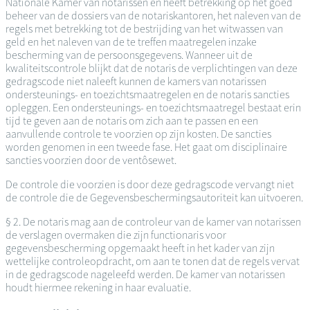
Nationale Kamer van notarissen en heeft betrekking op het goed
beheer van de dossiers van de notariskantoren, het naleven van de
regels met betrekking tot de bestrijding van het witwassen van
geld en het naleven van de te treffen maatregelen inzake
bescherming van de persoonsgegevens. Wanneer uit de
kwaliteitscontrole blijkt dat de notaris de verplichtingen van deze
gedragscode niet naleeft kunnen de kamers van notarissen
ondersteunings- en toezichtsmaatregelen en de notaris sancties
opleggen. Een ondersteunings- en toezichtsmaatregel bestaat erin
tijd te geven aan de notaris om zich aan te passen en een
aanvullende controle te voorzien op zijn kosten. De sancties
worden genomen in een tweede fase. Het gaat om disciplinaire
sancties voorzien door de ventôsewet.
De controle die voorzien is door deze gedragscode vervangt niet
de controle die de Gegevensbeschermingsautoriteit kan uitvoeren.
§ 2. De notaris mag aan de controleur van de kamer van notarissen
de verslagen overmaken die zijn functionaris voor
gegevensbescherming opgemaakt heeft in het kader van zijn
wettelijke controleopdracht, om aan te tonen dat de regels vervat
in de gedragscode nageleefd werden. De kamer van notarissen
houdt hiermee rekening in haar evaluatie.