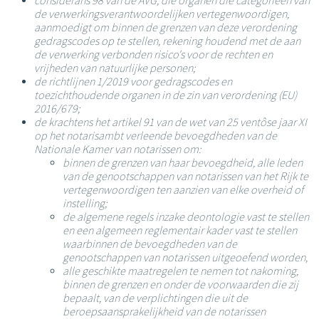
considerans 98 van de AVG, die organen die categorieën van
de verwerkingsverantwoordelijken vertegenwoordigen,
aanmoedigt om binnen de grenzen van deze verordening
gedragscodes op te stellen, rekening houdend met de aan
de verwerking verbonden risico's voor de rechten en
vrijheden van natuurlijke personen;
de richtlijnen 1/2019 voor gedragscodes en
toezichthoudende organen in de zin van verordening (EU)
2016/679;
de krachtens het artikel 91 van de wet van 25 ventôse jaar XI
op het notarisambt verleende bevoegdheden van de
Nationale Kamer van notarissen om:
binnen de grenzen van haar bevoegdheid, alle leden
van de genootschappen van notarissen van het Rijk te
vertegenwoordigen ten aanzien van elke overheid of
instelling;
de algemene regels inzake deontologie vast te stellen
en een algemeen reglementair kader vast te stellen
waarbinnen de bevoegdheden van de
genootschappen van notarissen uitgeoefend worden,
alle geschikte maatregelen te nemen tot nakoming,
binnen de grenzen en onder de voorwaarden die zij
bepaalt, van de verplichtingen die uit de
beroepsaansprakelijkheid van de notarissen