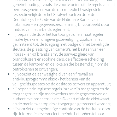
geheimhouding – zoals die voortvloeien uit de regels van het
beroepsgeheim en van de discretieplicht vastgesteld
respectievelijk door het Strafwetboek en door de
Deontologische Code van de Nationale Kamer van
notarissen – en gegevensbescherming: bijvoorbeeld door
middel van het arbeidsreglement;
hij bepaalt de door het kantoor getroffen maatregelen
inzake fysieke en omgevingsbeveiliging, zoals, en niet
gelimiteerd tot, de toegang met badge of met beveiligde
sleutels, de plaatsing van camera’s, het bestaan van een
inbraak- en/of brandalarm, de aanwezigheid van
brandblussers en rookmelders, de effectieve scheiding
tussen de kantoren en de lokalen die bestemd zijn om de
betrokkenen te ontvangen;
hij voorziet de aanwezigheid van een firewall en
antivirusprogramma alsook het beheer van de
veiligheidsupdates op de desktops, servers en apparatuur;
hij bepaalt de logische regels inzake zijn toegangen en de
toegangen van zijn medewerkers tot de gegevens van de
authentieke bronnen via de eID-kaart of via de eNot-kaart,
en de manier waarop deze toegangen getraceerd worden;
hij voorziet de regelmatige controle van de back-ups door
zijn informaticaleverancier teneinde het onherstelbaar