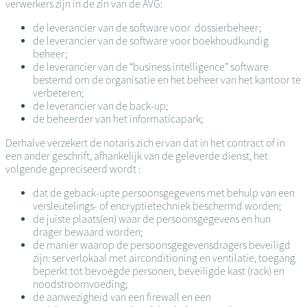
verwerkers zijn in de zin van de AVG:
de leverancier van de software voor dossierbeheer;
de leverancier van de software voor boekhoudkundig
beheer;
de leverancier van de “business intelligence” software
bestemd om de organisatie en het beheer van het kantoor te
verbeteren;
de leverancier van de back-up;
de beheerder van het informaticapark;
Derhalve verzekert de notaris zich ervan dat in het contract of in
een ander geschrift, afhankelijk van de geleverde dienst, het
volgende gepreciseerd wordt :
dat de geback-upte persoonsgegevens met behulp van een
versleutelings- of encryptietechniek beschermd worden;
de juiste plaats(en) waar de persoonsgegevens en hun
drager bewaard worden;
de manier waarop de persoonsgegevensdragers beveiligd
zijn: serverlokaal met airconditioning en ventilatie, toegang
beperkt tot bevoegde personen, beveiligde kast (rack) en
noodstroomvoeding;
de aanwezigheid van een firewall en een